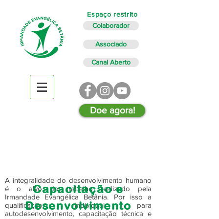
Espaço restrito
Colaborador
Associado
Canal Aberto
Doe agora!
A integralidade do desenvolvimento humano
Capacitação e
é o alvo do trabalho realizado pela
Irmandade Evangélica Betânia. Por isso a
Desenvolvimento
qualificação individual para
autodesenvolvimento, capacitação técnica e