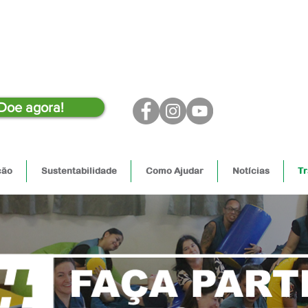
Doe agora!
ção
Sustentabilidade
Como Ajudar
Notícias
Tr