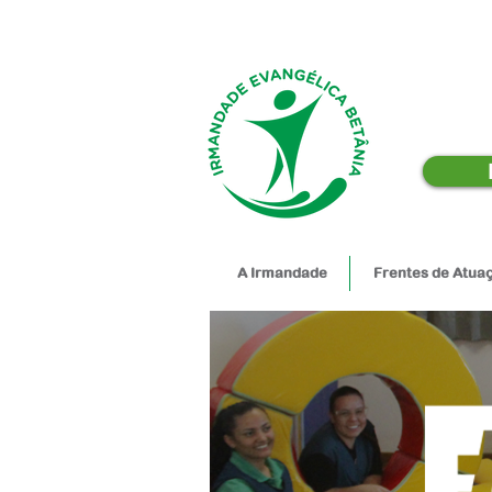
A Irmandade
Frentes de Atua