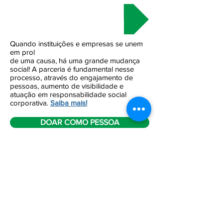
SER PARCEIRO
Quando instituições e empresas se unem
em prol
de uma causa, há uma grande mudança
social! A parceria é fundamental nesse
processo, através do engajamento de
pessoas, aumento de visibilidade e
atuação em responsabilidade social
corporativa.
Saiba mais!
DOAR COMO PESSOA
DOAR COMO EMPRESA
DOAR COMO PESSOA
DOAR COMO EMPRESA