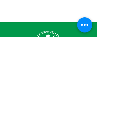
A Irmandade
Quem Somos
Diaconia
Transparência
Política de
Privacidade
Nossas frentes de atuação
Educação Básica
Envolvimento com a Comunidade