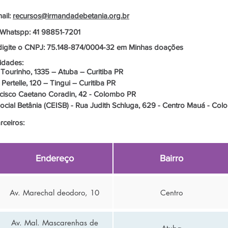
ail:
recursos@irmandadebetania.org.br
a Whatspp: 41 98851-7201
digite o CNPJ: 75.148-874/0004-32 em Minhas doações
idades:
urinho, 1335 – Atuba – Curitiba PR
ertelle, 120 – Tingui – Curitiba PR
cisco Caetano Coradin, 42 - Colombo PR
ial Betânia (CEISB) - Rua Judith Schluga, 629 - Centro Mauá - Co
rceiros:
Endereço
Bairro
Av. Marechal deodoro, 10
Centro
Av. Mal. Mascarenhas de