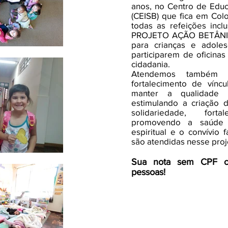
anos, no Centro de Educ
(CEISB) que fica em Co
todas as refeições inc
PROJETO AÇÃO BETÂNIA,
para crianças e adoles
participarem de oficinas
cidadania.
Atendemos também a
fortalecimento de víncu
manter a qualidade d
estimulando a criação 
solidariedade, fort
promovendo a saúde m
espiritual e o convívio 
são atendidas nesse proj
Sua nota sem CPF co
pessoas!