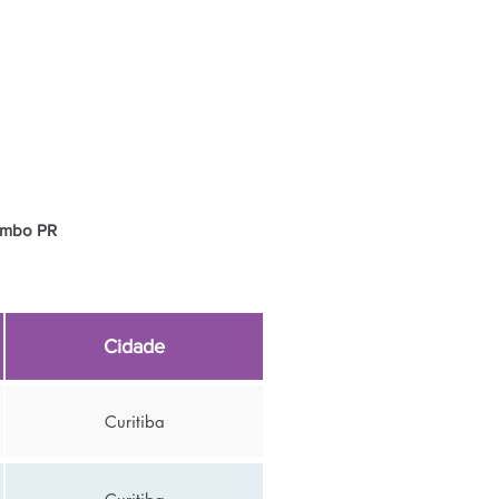
lombo PR
Cidade
Curitiba