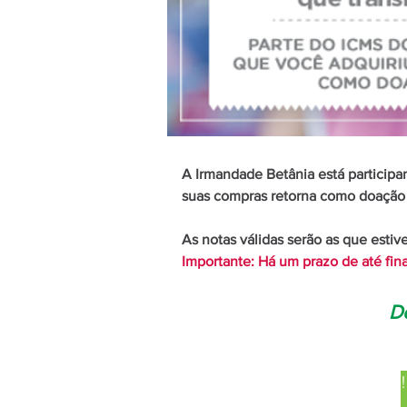
A Irmandade Betânia está participa
suas compras
retorna como doação 
As notas válidas serão as que esti
Importante: Há um prazo de até fin
D
Envie sua Nota para nós!