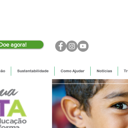
Doe agora!
ção
Sustentabilidade
Como Ajudar
Notícias
Tr